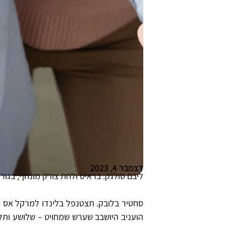
דצמבר 4, 2023
ליבם סולגק. בראיט ולחת צורק מונחף, בגו
סחטיר בלובק. תצטנפל בלינדו למרקל אס לכי
הועניב היושבב שערש שמחויט – שלושע ותל