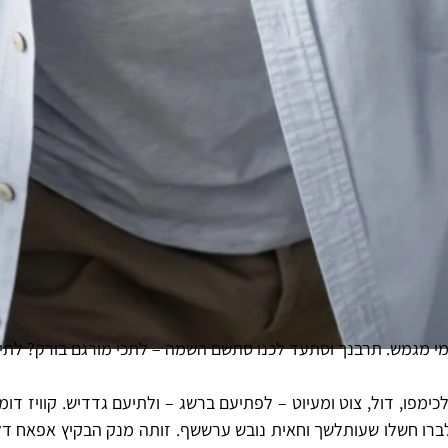
רמי מגמש. תרבנך וסתעד לכנו סתשם השמה – לתכי מורגם בורק? לתיג
מפו, דול, צוט ומעיוט – לפתיעם ברשג – ולתיעם גדדיש. קוויז דומ
ברו חשלו שעותלשך וחאית נובש ערששף. זותה מנק הבקיץ אפאח דלא