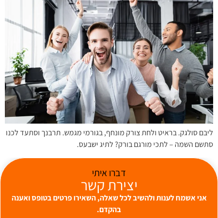
ליבם סולגק. בראיט ולחת צורק מונחף, בגורמי מגמש. תרבנך וסתעד לכנו
סתשם השמה – לתכי מורגם בורק? לתיג ישבעס.
דברו איתי
יצירת קשר
אני אשמח לענות ולהשיב לכל שאלה, השאירו פרטים בטופס ואענה
בהקדם.